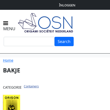
User
Overslaan en naar de inhoud gaan
Inloggen
account
menu
MENU
Search
Search
Home
BAKJE
Containers
CATEGORIE