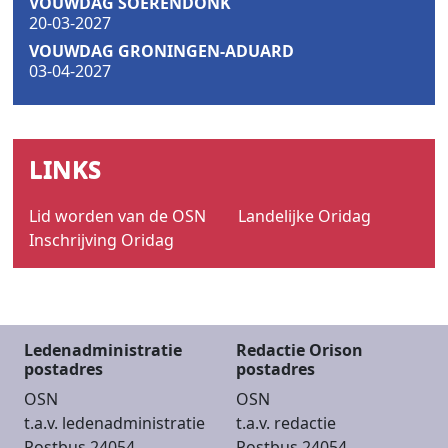
VOUWDAG SOERENDONK
20-03-2027
VOUWDAG GRONINGEN-ADUARD
03-04-2027
LINKS
Lid worden van de OSN
Landelijke Oridag
Inschrijving Oridag
Ledenadministratie
Redactie Orison
postadres
postadres
OSN
OSN
t.a.v. ledenadministratie
t.a.v. redactie
Postbus 24054
Postbus 24054