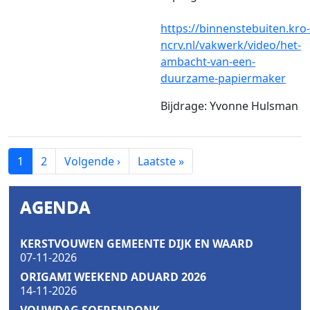
https://binnenstebuiten.kro-
ncrv.nl/vakwerk/video/het-
ambacht-van-een-
duurzame-papiermaker
Bijdrage: Yvonne Hulsman
PAGINERING
Volgende pagina
Laatste pagina
1
2
Volgende ›
Laatste »
AGENDA
KERSTVOUWEN GEMEENTE DIJK EN WAARD
07-11-2026
ORIGAMI WEEKEND ADUARD 2026
14-11-2026
VOUWDAG SOERENDONK