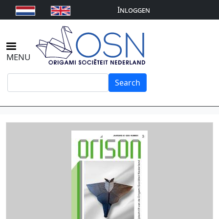
User
Overslaan en naar de inhoud gaan
Inloggen
account
menu
MENU
Search
Search