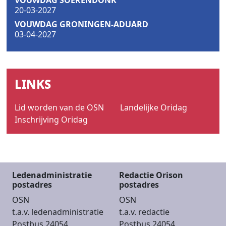
20-03-2027
VOUWDAG GRONINGEN-ADUARD
03-04-2027
LINKS
Lid worden van de OSN
Landelijke Oridag
Inschrijving Oridag
Ledenadministratie
Redactie Orison
postadres
postadres
OSN
OSN
t.a.v. ledenadministratie
t.a.v. redactie
Postbus 24054
Postbus 24054